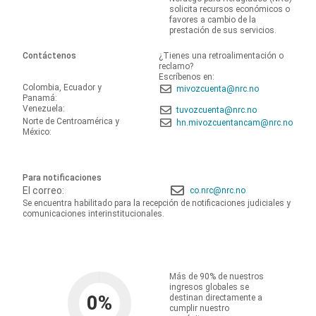
solicita recursos económicos o
favores a cambio de la
prestación de sus servicios.
Contáctenos
¿Tienes una retroalimentación o
reclamo?
Escríbenos en:
Colombia, Ecuador y
mivozcuenta@nrc.no
Panamá:
Venezuela:
tuvozcuenta@nrc.no
Norte de Centroamérica y
hn.mivozcuentancam@nrc.no
México:
Para notificaciones
El correo:
co.nrc@nrc.no
Se encuentra habilitado para la recepción de notificaciones judiciales y
comunicaciones interinstitucionales.
Más de 90% de nuestros
ingresos globales se
0
%
destinan directamente a
cumplir nuestro