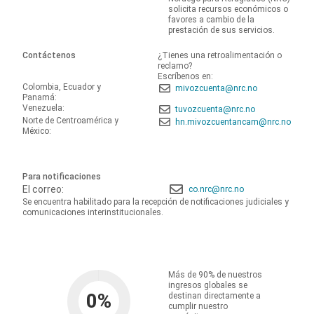
solicita recursos económicos o
favores a cambio de la
prestación de sus servicios.
Contáctenos
¿Tienes una retroalimentación o
reclamo?
Escríbenos en:
Colombia, Ecuador y
mivozcuenta@nrc.no
Panamá:
Venezuela:
tuvozcuenta@nrc.no
Norte de Centroamérica y
hn.mivozcuentancam@nrc.no
México:
Para notificaciones
El correo:
co.nrc@nrc.no
Se encuentra habilitado para la recepción de notificaciones judiciales y
comunicaciones interinstitucionales.
Más de 90% de nuestros
ingresos globales se
0
%
destinan directamente a
cumplir nuestro