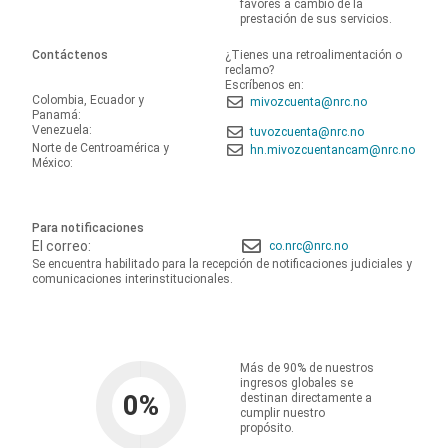
favores a cambio de la
prestación de sus servicios.
Contáctenos
¿Tienes una retroalimentación o
reclamo?
Escríbenos en:
Colombia, Ecuador y
mivozcuenta@nrc.no
Panamá:
Venezuela:
tuvozcuenta@nrc.no
Norte de Centroamérica y
hn.mivozcuentancam@nrc.no
México:
Para notificaciones
El correo:
co.nrc@nrc.no
Se encuentra habilitado para la recepción de notificaciones judiciales y
comunicaciones interinstitucionales.
Más de 90% de nuestros
ingresos globales se
0
%
destinan directamente a
cumplir nuestro
propósito.