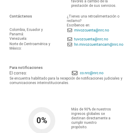
favores a cambio de la
prestación de sus servicios.
Contáctenos
¿Tienes una retroalimentación o
reclamo?
Escríbenos en:
Colombia, Ecuador y
mivozcuenta@nrc.no
Panamá:
Venezuela:
tuvozcuenta@nrc.no
Norte de Centroamérica y
hn.mivozcuentancam@nrc.no
México:
Para notificaciones
El correo:
co.nrc@nrc.no
Se encuentra habilitado para la recepción de notificaciones judiciales y
comunicaciones interinstitucionales.
Más de 90% de nuestros
ingresos globales se
0
%
destinan directamente a
cumplir nuestro
propósito.