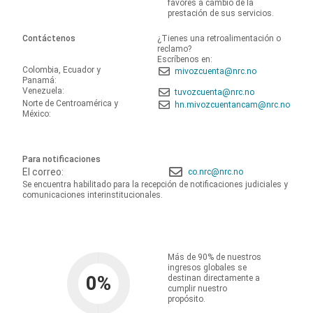
favores a cambio de la
prestación de sus servicios.
Contáctenos
¿Tienes una retroalimentación o
reclamo?
Escríbenos en:
Colombia, Ecuador y
mivozcuenta@nrc.no
Panamá:
Venezuela:
tuvozcuenta@nrc.no
Norte de Centroamérica y
hn.mivozcuentancam@nrc.no
México:
Para notificaciones
El correo:
co.nrc@nrc.no
Se encuentra habilitado para la recepción de notificaciones judiciales y
comunicaciones interinstitucionales.
Más de 90% de nuestros
ingresos globales se
0
%
destinan directamente a
cumplir nuestro
propósito.