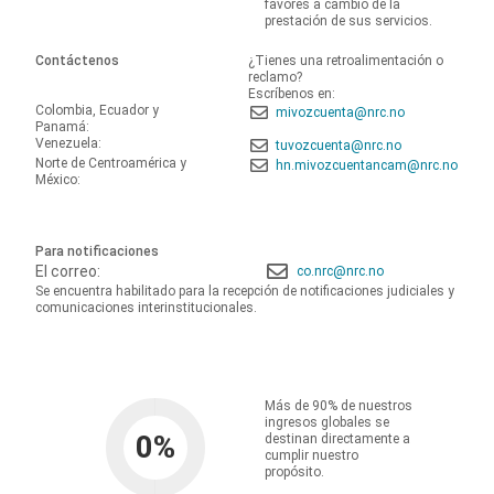
favores a cambio de la
prestación de sus servicios.
Contáctenos
¿Tienes una retroalimentación o
reclamo?
Escríbenos en:
Colombia, Ecuador y
mivozcuenta@nrc.no
Panamá:
Venezuela:
tuvozcuenta@nrc.no
Norte de Centroamérica y
hn.mivozcuentancam@nrc.no
México:
Para notificaciones
El correo:
co.nrc@nrc.no
Se encuentra habilitado para la recepción de notificaciones judiciales y
comunicaciones interinstitucionales.
Más de 90% de nuestros
ingresos globales se
0
%
destinan directamente a
cumplir nuestro
propósito.