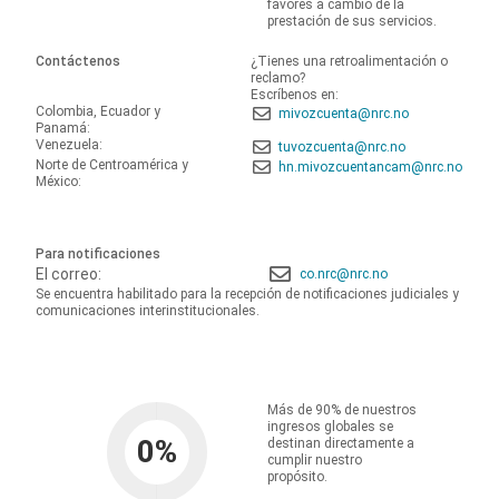
favores a cambio de la
prestación de sus servicios.
Contáctenos
¿Tienes una retroalimentación o
reclamo?
Escríbenos en:
Colombia, Ecuador y
mivozcuenta@nrc.no
Panamá:
Venezuela:
tuvozcuenta@nrc.no
Norte de Centroamérica y
hn.mivozcuentancam@nrc.no
México:
Para notificaciones
El correo:
co.nrc@nrc.no
Se encuentra habilitado para la recepción de notificaciones judiciales y
comunicaciones interinstitucionales.
Más de 90% de nuestros
ingresos globales se
0
%
destinan directamente a
cumplir nuestro
propósito.