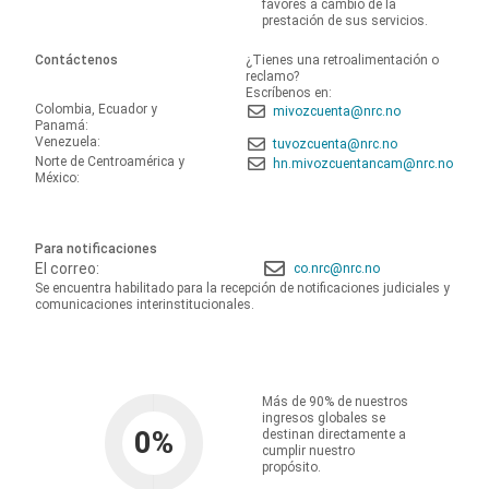
favores a cambio de la
prestación de sus servicios.
Contáctenos
¿Tienes una retroalimentación o
reclamo?
Escríbenos en:
Colombia, Ecuador y
mivozcuenta@nrc.no
Panamá:
Venezuela:
tuvozcuenta@nrc.no
Norte de Centroamérica y
hn.mivozcuentancam@nrc.no
México:
Para notificaciones
El correo:
co.nrc@nrc.no
Se encuentra habilitado para la recepción de notificaciones judiciales y
comunicaciones interinstitucionales.
Más de 90% de nuestros
ingresos globales se
0
%
destinan directamente a
cumplir nuestro
propósito.