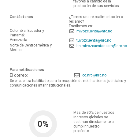
favores a cambio de la
prestación de sus servicios.
Contáctenos
¿Tienes una retroalimentación o
reclamo?
Escríbenos en:
Colombia, Ecuador y
mivozcuenta@nrc.no
Panamá:
Venezuela:
tuvozcuenta@nrc.no
Norte de Centroamérica y
hn.mivozcuentancam@nrc.no
México:
Para notificaciones
El correo:
co.nrc@nrc.no
Se encuentra habilitado para la recepción de notificaciones judiciales y
comunicaciones interinstitucionales.
Más de 90% de nuestros
ingresos globales se
0
%
destinan directamente a
cumplir nuestro
propósito.