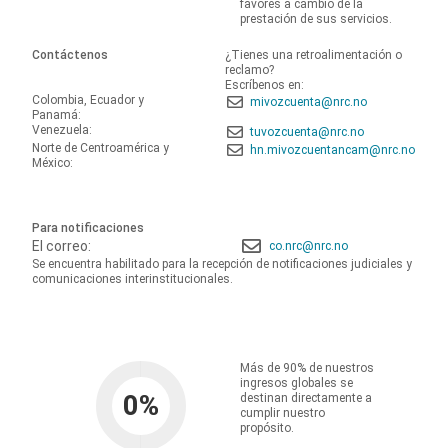
favores a cambio de la
prestación de sus servicios.
Contáctenos
¿Tienes una retroalimentación o
reclamo?
Escríbenos en:
Colombia, Ecuador y
mivozcuenta@nrc.no
Panamá:
Venezuela:
tuvozcuenta@nrc.no
Norte de Centroamérica y
hn.mivozcuentancam@nrc.no
México:
Para notificaciones
El correo:
co.nrc@nrc.no
Se encuentra habilitado para la recepción de notificaciones judiciales y
comunicaciones interinstitucionales.
Más de 90% de nuestros
ingresos globales se
0
%
destinan directamente a
cumplir nuestro
propósito.