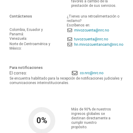
favores a cambio de la
prestación de sus servicios.
Contáctenos
¿Tienes una retroalimentación o
reclamo?
Escríbenos en:
Colombia, Ecuador y
mivozcuenta@nrc.no
Panamá:
Venezuela:
tuvozcuenta@nrc.no
Norte de Centroamérica y
hn.mivozcuentancam@nrc.no
México:
Para notificaciones
El correo:
co.nrc@nrc.no
Se encuentra habilitado para la recepción de notificaciones judiciales y
comunicaciones interinstitucionales.
Más de 90% de nuestros
ingresos globales se
0
%
destinan directamente a
cumplir nuestro
propósito.