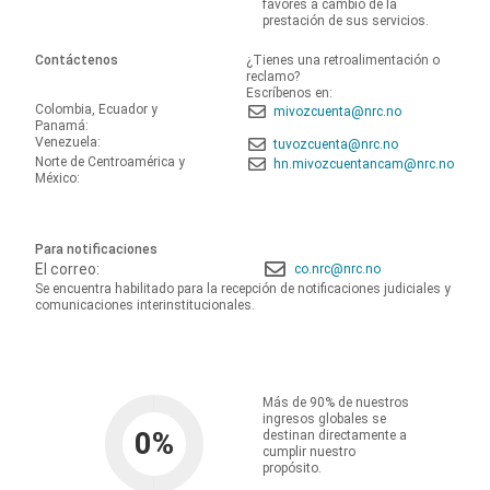
favores a cambio de la
prestación de sus servicios.
Contáctenos
¿Tienes una retroalimentación o
reclamo?
Escríbenos en:
Colombia, Ecuador y
mivozcuenta@nrc.no
Panamá:
Venezuela:
tuvozcuenta@nrc.no
Norte de Centroamérica y
hn.mivozcuentancam@nrc.no
México:
Para notificaciones
El correo:
co.nrc@nrc.no
Se encuentra habilitado para la recepción de notificaciones judiciales y
comunicaciones interinstitucionales.
Más de 90% de nuestros
ingresos globales se
0
%
destinan directamente a
cumplir nuestro
propósito.