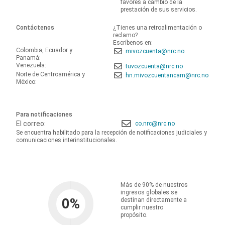
favores a cambio de la
prestación de sus servicios.
Contáctenos
¿Tienes una retroalimentación o
reclamo?
Escríbenos en:
Colombia, Ecuador y
mivozcuenta@nrc.no
Panamá:
Venezuela:
tuvozcuenta@nrc.no
Norte de Centroamérica y
hn.mivozcuentancam@nrc.no
México:
Para notificaciones
El correo:
co.nrc@nrc.no
Se encuentra habilitado para la recepción de notificaciones judiciales y
comunicaciones interinstitucionales.
Más de 90% de nuestros
ingresos globales se
0
%
destinan directamente a
cumplir nuestro
propósito.