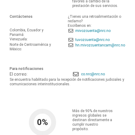
favores a cambio de la
prestación de sus servicios.
Contáctenos
¿Tienes una retroalimentación o
reclamo?
Escríbenos en:
Colombia, Ecuador y
mivozcuenta@nrc.no
Panamá:
Venezuela:
tuvozcuenta@nrc.no
Norte de Centroamérica y
hn.mivozcuentancam@nrc.no
México:
Para notificaciones
El correo:
co.nrc@nrc.no
Se encuentra habilitado para la recepción de notificaciones judiciales y
comunicaciones interinstitucionales.
Más de 90% de nuestros
ingresos globales se
0
%
destinan directamente a
cumplir nuestro
propósito.