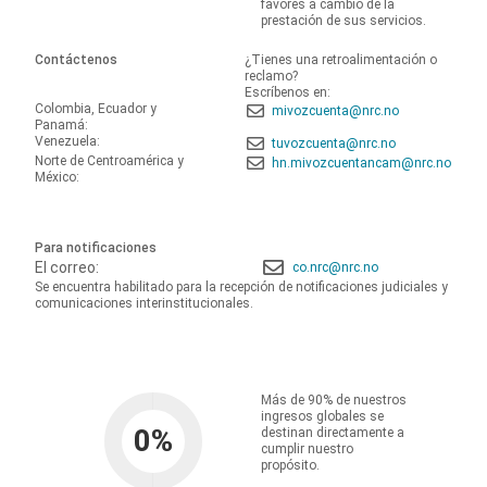
favores a cambio de la
prestación de sus servicios.
Contáctenos
¿Tienes una retroalimentación o
reclamo?
Escríbenos en:
Colombia, Ecuador y
mivozcuenta@nrc.no
Panamá:
Venezuela:
tuvozcuenta@nrc.no
Norte de Centroamérica y
hn.mivozcuentancam@nrc.no
México:
Para notificaciones
El correo:
co.nrc@nrc.no
Se encuentra habilitado para la recepción de notificaciones judiciales y
comunicaciones interinstitucionales.
Más de 90% de nuestros
ingresos globales se
0
%
destinan directamente a
cumplir nuestro
propósito.