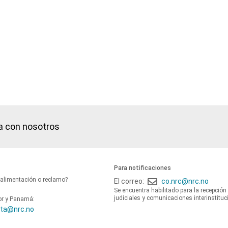
a con nosotros
Para notificaciones
oalimentación o reclamo?
El correo:
co.nrc@nrc.no
Se encuentra habilitado para la recepción
judiciales y comunicaciones interinstituc
or y Panamá:
ta@nrc.no