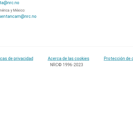
ta@nrc.no
mérica y México:
uentancam@nrc.no
icas de privacidad
Acerca de las cookies
Protección de 
NRC© 1996-2023