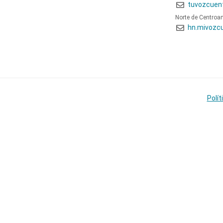
tuvozcuen
Norte de Centroa
hn.mivozc
Polít