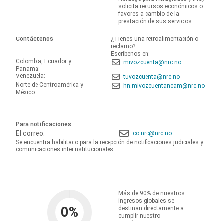
solicita recursos económicos o
favores a cambio de la
prestación de sus servicios.
Contáctenos
¿Tienes una retroalimentación o
reclamo?
Escríbenos en:
Colombia, Ecuador y
mivozcuenta@nrc.no
Panamá:
Venezuela:
tuvozcuenta@nrc.no
Norte de Centroamérica y
hn.mivozcuentancam@nrc.no
México:
Para notificaciones
El correo:
co.nrc@nrc.no
Se encuentra habilitado para la recepción de notificaciones judiciales y
comunicaciones interinstitucionales.
Más de 90% de nuestros
ingresos globales se
0
%
destinan directamente a
cumplir nuestro