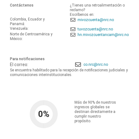
Contáctenos
¿Tienes una retroalimentación o
reclamo?
Escríbenos en:
Colombia, Ecuador y
mivozcuenta@nrc.no
Panamá:
Venezuela:
tuvozcuenta@nrc.no
Norte de Centroamérica y
hn.mivozcuentancam@nrc.no
México:
Para notificaciones
El correo:
co.nrc@nrc.no
Se encuentra habilitado para la recepción de notificaciones judiciales y
comunicaciones interinstitucionales.
Más de 90% de nuestros
ingresos globales se
0
%
destinan directamente a
cumplir nuestro
propósito.