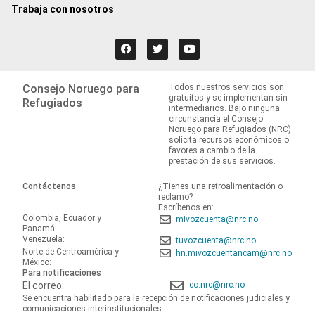
Trabaja con nosotros
Consejo Noruego para
Todos nuestros servicios son
gratuitos y se implementan sin
Refugiados
intermediarios. Bajo ninguna
circunstancia el Consejo
Noruego para Refugiados (NRC)
solicita recursos económicos o
favores a cambio de la
prestación de sus servicios.
Contáctenos
¿Tienes una retroalimentación o
reclamo?
Escríbenos en:
Colombia, Ecuador y
mivozcuenta@nrc.no
Panamá:
Venezuela:
tuvozcuenta@nrc.no
Norte de Centroamérica y
hn.mivozcuentancam@nrc.no
México:
Para notificaciones
El correo:
co.nrc@nrc.no
Se encuentra habilitado para la recepción de notificaciones judiciales y
comunicaciones interinstitucionales.