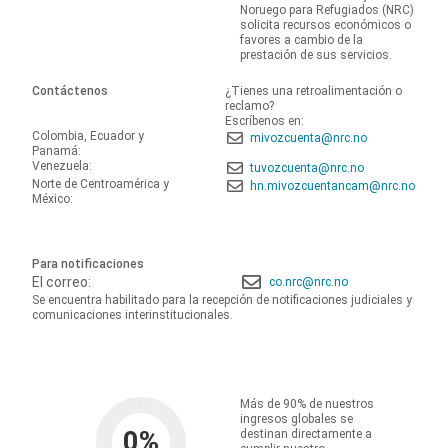
Noruego para Refugiados (NRC)
solicita recursos económicos o
favores a cambio de la
prestación de sus servicios.
Contáctenos
¿Tienes una retroalimentación o
reclamo?
Escríbenos en:
Colombia, Ecuador y
mivozcuenta@nrc.no
Panamá:
Venezuela:
tuvozcuenta@nrc.no
Norte de Centroamérica y
hn.mivozcuentancam@nrc.no
México:
Para notificaciones
El correo:
co.nrc@nrc.no
Se encuentra habilitado para la recepción de notificaciones judiciales y
comunicaciones interinstitucionales.
Más de 90% de nuestros
ingresos globales se
0
%
destinan directamente a