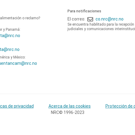
Para notificaciones
oalimentación o reclamo?
El correo:
co.nrc@nrc.no
Se encuentra habilitado para la recepción
judiciales y comunicaciones interinstituc
or y Panamá:
ta@nrc.no
ta@nrc.no
mérica y México:
uentancam@nrc.no
icas de privacidad
Acerca de las cookies
Protección de 
NRC© 1996-2023