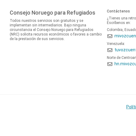
Contáctenos
Consejo Noruego para Refugiados
¿Tienes una retr
Todos nuestros servicios son gratuitos y se
Escríbenos en:
implementan sin intermediarios. Bajo ninguna
circunstancia el Consejo Noruego para Refugiados
Colombia, Ecuad
(NRC) solicita recursos económicos o favores a cambio
mivozcuen
de la prestación de sus servicios.
Venezuela:
tuvozcuen
Norte de Centroa
hn.mivozc
Polít