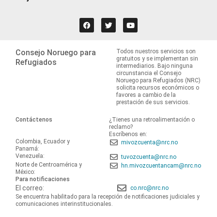
Consejo Noruego para
Todos nuestros servicios son
gratuitos y se implementan sin
Refugiados
intermediarios. Bajo ninguna
circunstancia el Consejo
Noruego para Refugiados (NRC)
solicita recursos económicos o
favores a cambio de la
prestación de sus servicios.
Contáctenos
¿Tienes una retroalimentación o
reclamo?
Escríbenos en:
Colombia, Ecuador y
mivozcuenta@nrc.no
Panamá:
Venezuela:
tuvozcuenta@nrc.no
Norte de Centroamérica y
hn.mivozcuentancam@nrc.no
México:
Para notificaciones
El correo:
co.nrc@nrc.no
Se encuentra habilitado para la recepción de notificaciones judiciales y
comunicaciones interinstitucionales.