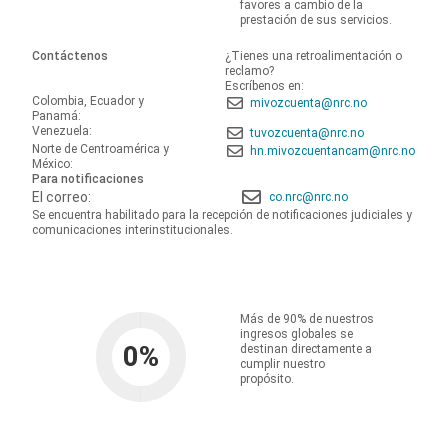
favores a cambio de la
prestación de sus servicios.
Contáctenos
¿Tienes una retroalimentación o
reclamo?
Escríbenos en:
Colombia, Ecuador y
mivozcuenta@nrc.no
Panamá:
Venezuela:
tuvozcuenta@nrc.no
Norte de Centroamérica y
hn.mivozcuentancam@nrc.no
México:
Para notificaciones
El correo:
co.nrc@nrc.no
Se encuentra habilitado para la recepción de notificaciones judiciales y
comunicaciones interinstitucionales.
Más de 90% de nuestros
ingresos globales se
0
%
destinan directamente a
cumplir nuestro
propósito.