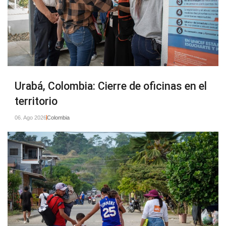
Rajdeep Roy Chowdhury, Especialista Senior en
Incidencia y Comunicación,
rajdeep.roy.chowdhury@LEGO.com, +45
52159745
Urabá, Colombia: Cierre de oficinas en el
territorio
06. Ago 2026
Colombia