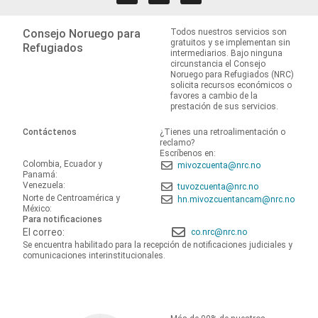
Consejo Noruego para
Todos nuestros servicios son
gratuitos y se implementan sin
Refugiados
intermediarios. Bajo ninguna
circunstancia el Consejo
Noruego para Refugiados (NRC)
solicita recursos económicos o
favores a cambio de la
prestación de sus servicios.
Contáctenos
¿Tienes una retroalimentación o
reclamo?
Escríbenos en:
Colombia, Ecuador y
mivozcuenta@nrc.no
Panamá:
Venezuela:
tuvozcuenta@nrc.no
Norte de Centroamérica y
hn.mivozcuentancam@nrc.no
México:
Para notificaciones
El correo:
co.nrc@nrc.no
Se encuentra habilitado para la recepción de notificaciones judiciales y
comunicaciones interinstitucionales.