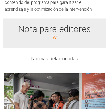
contenido del programa para garantizar el
aprendizaje y la optimización de la intervención.
Nota para editores
Las fotos del proyecto, de uso
gratuito, están disponibles
aquí
.
Noticias Relacionadas
Para más información, póngase en
contacto con
David Felipe García Herrera, Gerente de
Incidencia en Colombia, david.garcia@nrc.no,
+57 3214957209
Línea de atención a los medios de
comunicación de NRC: +4790562329