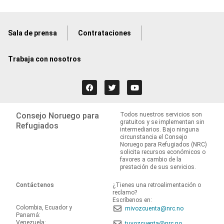
Sala de prensa
Contrataciones
Trabaja con nosotros
Consejo Noruego para
Todos nuestros servicios son
gratuitos y se implementan sin
Refugiados
intermediarios. Bajo ninguna
circunstancia el Consejo
Noruego para Refugiados (NRC)
solicita recursos económicos o
favores a cambio de la
prestación de sus servicios.
Contáctenos
¿Tienes una retroalimentación o
reclamo?
Escríbenos en:
Colombia, Ecuador y
mivozcuenta@nrc.no
Panamá:
Venezuela:
tuvozcuenta@nrc.no