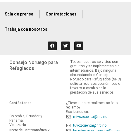
Sala de prensa
Contrataciones
Trabaja con nosotros
Consejo Noruego para
Todos nuestros servicios son
gratuitos y se implementan sin
Refugiados
intermediarios. Bajo ninguna
circunstancia el Consejo
Noruego para Refugiados (NRC)
solicita recursos económicos o
favores a cambio de la
prestación de sus servicios.
Contáctenos
¿Tienes una retroalimentación o
reclamo?
Escríbenos en:
Colombia, Ecuador y
mivozcuenta@nrc.no
Panamá:
Venezuela:
tuvozcuenta@nrc.no
Norte de Centroamérica y
hn.mivozcuentancam@nrc.no