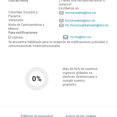
Contáctenos
¿Tienes una retroalimentación o
reclamo?
Escríbenos en:
Colombia, Ecuador y
mivozcuenta@nrc.no
Panamá:
Venezuela:
tuvozcuenta@nrc.no
Norte de Centroamérica y
hn.mivozcuentancam@nrc.no
México:
Para notificaciones
El correo:
co.nrc@nrc.no
Se encuentra habilitado para la recepción de notificaciones judiciales y
comunicaciones interinstitucionales.
Más de 90% de nuestros
ingresos globales se
0
%
destinan directamente a
cumplir nuestro
propósito.
Políticas de privacidad
Acerca de las cookies