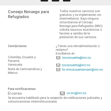
Consejo Noruego para
Todos nuestros servicios son
gratuitos y se implementan sin
Refugiados
intermediarios. Bajo ninguna
circunstancia el Consejo
Noruego para Refugiados (NRC)
solicita recursos económicos o
favores a cambio de la
prestación de sus servicios.
Contáctenos
¿Tienes una retroalimentación o
reclamo?
Escríbenos en:
Colombia, Ecuador y
mivozcuenta@nrc.no
Panamá:
Venezuela:
tuvozcuenta@nrc.no
Norte de Centroamérica y
hn.mivozcuentancam@nrc.no
México:
Para notificaciones
El correo:
co.nrc@nrc.no
Se encuentra habilitado para la recepción de notificaciones judiciales y
comunicaciones interinstitucionales.