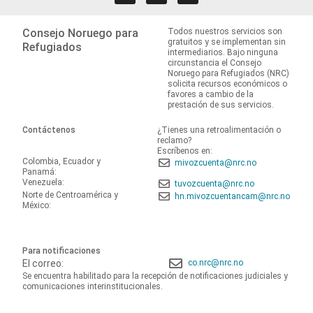
Consejo Noruego para
Todos nuestros servicios son
gratuitos y se implementan sin
Refugiados
intermediarios. Bajo ninguna
circunstancia el Consejo
Noruego para Refugiados (NRC)
solicita recursos económicos o
favores a cambio de la
prestación de sus servicios.
Contáctenos
¿Tienes una retroalimentación o
reclamo?
Escríbenos en:
Colombia, Ecuador y
mivozcuenta@nrc.no
Panamá:
Venezuela:
tuvozcuenta@nrc.no
Norte de Centroamérica y
hn.mivozcuentancam@nrc.no
México:
Para notificaciones
El correo:
co.nrc@nrc.no
Se encuentra habilitado para la recepción de notificaciones judiciales y
comunicaciones interinstitucionales.