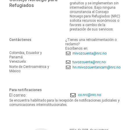
gratuitos y se implementan sin
Refugiados
intermediarios. Bajo ninguna
circunstancia el Consejo
Noruego para Refugiados (NRC)
solicita recursos económicos o
favores a cambio de la
prestación de sus servicios.
Contáctenos
¿Tienes una retroalimentación o
reclamo?
Escríbenos en:
Colombia, Ecuador y
mivozcuenta@nrc.no
Panamá:
Venezuela:
tuvozcuenta@nrc.no
Norte de Centroamérica y
hn.mivozcuentancam@nrc.no
México:
Para notificaciones
El correo:
co.nrc@nrc.no
Se encuentra habilitado para la recepción de notificaciones judiciales y
comunicaciones interinstitucionales.