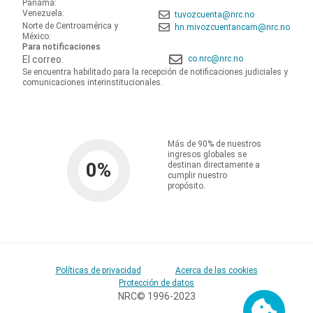
Panamá:
Venezuela:
tuvozcuenta@nrc.no
Norte de Centroamérica y
hn.mivozcuentancam@nrc.no
México:
Para notificaciones
El correo:
co.nrc@nrc.no
Se encuentra habilitado para la recepción de notificaciones judiciales y
comunicaciones interinstitucionales.
Más de 90% de nuestros
ingresos globales se
0
%
destinan directamente a
cumplir nuestro
propósito.
Políticas de privacidad
Acerca de las cookies
Protección de datos
NRC© 1996-2023
Cookies