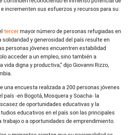
ue continúen reconociendo el inmenso potencial de
, e incrementen sus esfuerzos y recursos para su
el
tercer
mayor número de personas refugiadas en
 solidaridad y generosidad del país resulte en
las personas jóvenes encuentren estabilidad
olo acceder a un empleo, sino también a
 vida digna y productiva,” dijo Giovanni Rizzo,
mbia.
de una encuesta realizada a 200 personas jóvenes
el país -en Bogotá, Mosquera y Soacha- la
 escasez de oportunidades educativas y la
studios educativos en el país son las principales
a trabajo o a oportunidades de emprendimiento.
dos y migrantes sienten que su nacionalidad es