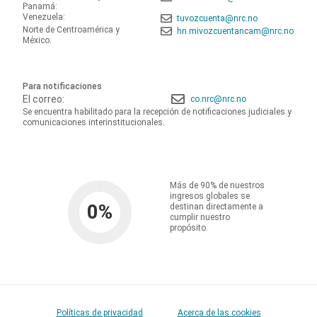
Panamá:
Venezuela:
tuvozcuenta@nrc.no
Norte de Centroamérica y
hn.mivozcuentancam@nrc.no
México:
Para notificaciones
El correo:
co.nrc@nrc.no
Se encuentra habilitado para la recepción de notificaciones judiciales y
comunicaciones interinstitucionales.
Más de 90% de nuestros
ingresos globales se
0
%
destinan directamente a
cumplir nuestro
propósito.
Políticas de privacidad
Acerca de las cookies