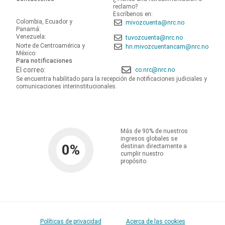
reclamo?
Escríbenos en:
Colombia, Ecuador y
mivozcuenta@nrc.no
Panamá:
Venezuela:
tuvozcuenta@nrc.no
Norte de Centroamérica y
hn.mivozcuentancam@nrc.no
México:
Para notificaciones
El correo:
co.nrc@nrc.no
Se encuentra habilitado para la recepción de notificaciones judiciales y
comunicaciones interinstitucionales.
Más de 90% de nuestros
ingresos globales se
0
%
destinan directamente a
cumplir nuestro
propósito.
Políticas de privacidad
Acerca de las cookies