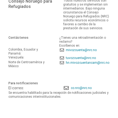
Consejo Noruego para
Todos nuestros servicios son
gratuitos y se implementan sin
Refugiados
intermediarios. Bajo ninguna
circunstancia el Consejo
Noruego para Refugiados (NRC)
solicita recursos económicos o
favores a cambio de la
prestación de sus servicios.
Contáctenos
¿Tienes una retroalimentación o
reclamo?
Escríbenos en:
Colombia, Ecuador y
mivozcuenta@nrc.no
Panamá:
Venezuela:
tuvozcuenta@nrc.no
Norte de Centroamérica y
hn.mivozcuentancam@nrc.no
México:
Para notificaciones
El correo:
co.nrc@nrc.no
Se encuentra habilitado para la recepción de notificaciones judiciales y
comunicaciones interinstitucionales.